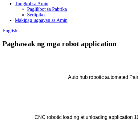
Tungkol sa Amin
Paglilibot sa Pabrika
Sertipiko
Makipag-ugnayan sa Amin
English
Paghawak ng mga robot application
Auto hub robotic automated Pai
CNC robotic loading at unloading application 