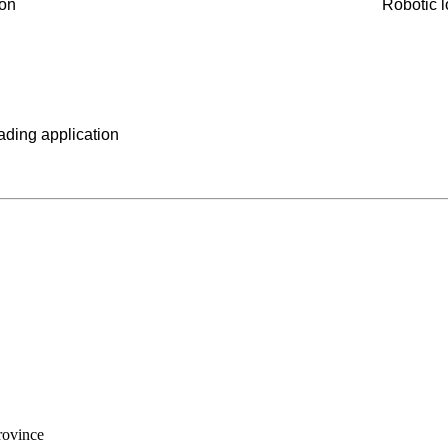
ion
Robotic l
ading application
rovince