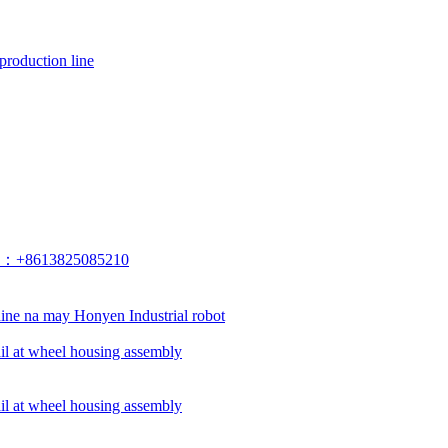
production line
p：+8613825085210
ine na may Honyen Industrial robot
ail at wheel housing assembly
ail at wheel housing assembly