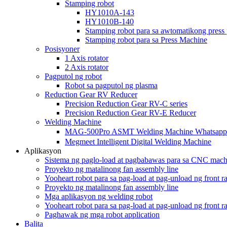
Stamping robot
HY1010A-143
HY1010B-140
Stamping robot para sa awtomatikong press 
Stamping robot para sa Press Machine
Posisyoner
1 Axis rotator
2 Axis rotator
Pagputol ng robot
Robot sa pagputol ng plasma
Reduction Gear RV Reducer
Precision Reduction Gear RV-C series
Precision Reduction Gear RV-E Reducer
Welding Machine
MAG-500Pro ASMT Welding Machine Whatsap
Megmeet Intelligent Digital Welding Machine
Aplikasyon
Sistema ng paglo-load at pagbabawas para sa CNC mach
Proyekto ng matalinong fan assembly line
Yooheart robot para sa pag-load at pag-unload ng front r
Proyekto ng matalinong fan assembly line
Mga aplikasyon ng welding robot
Yooheart robot para sa pag-load at pag-unload ng front r
Paghawak ng mga robot application
Balita