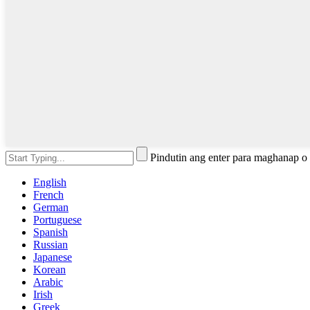
Pindutin ang enter para maghanap o
English
French
German
Portuguese
Spanish
Russian
Japanese
Korean
Arabic
Irish
Greek