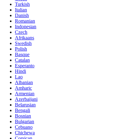
Turkish
Italian
Danish
Romanian
Indonesian
Czech
Afrikaans
Swedish
Polish
Basque
Catalan
Esperanto
Hindi
Lao
Albanian
Amharic
Armenian
Azerbaijani
Belarusian
Bengali
Bosnian
Bulgarian
Cebuano
Chichewa
Corsican