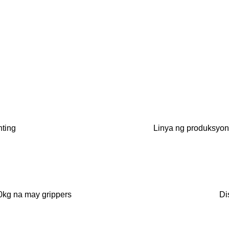
nting
Linya ng produksyon
10kg na may grippers
Di