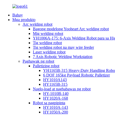
Bahay
Mga produkto
Arc welding robot
Bagong modelong Yooheart Arc welding robot
Mig welding robot
YH1006A-175: 6-Axis Welding Robot para sa High-
Tig welding robot
Tig welding robot na may wire feeder
Laser welding robot
7 Axis Robotic Welding Workstation
Paghawak ng robot
Palletizing robot
YH1165B-315 Heavy-Duty Handling Robot pa
6 DOF 165kg Payload Robotic Palletizer
HY1010A143
HY1165B-315
Naglo-load at nagbabawas ng robot
HY-1010B-140
HY1020A-168
Robot sa pagpipinta
HY1010A-143
HY1050A-200